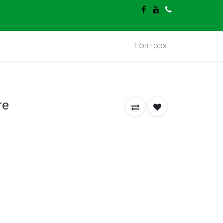
гэлт үнэгүй.
Нэвтрэх
re