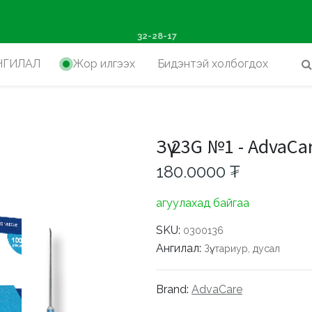
ш худалдан авалтад хүр
32-28-17
НГИЛАЛ
Жор илгээх
Бидэнтэй холбогдох
Зүү 23G №1 - AdvaCa
180.0000
₮
агуулахад байгаа
SKU:
0300136
Ангилал:
Зүү, тариур, дусал
Brand:
AdvaCare