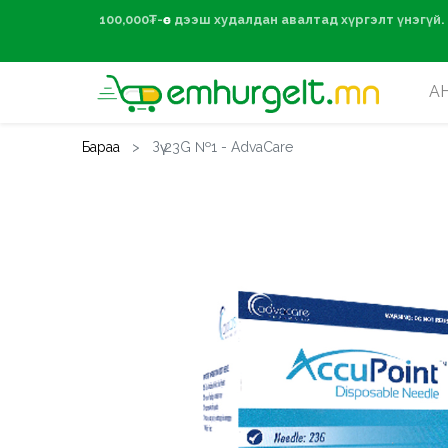
100,000₮-өөс дээ
А
Бараа
Зүү 23G №1 - AdvaCare