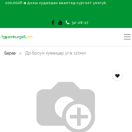
100,000₮-өөс дээш худалдан авалтад хүргэлт үнэгүй.
32-28-17
Бараа
Др.броун хуванцар угж 120мл