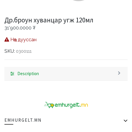
Др.броун хуванцар угж 120мл
31'900.0000
₮
Нөөц дууссан
SKU:
0300111
Description
EMHURGELT.MN