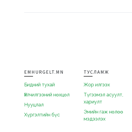
EMHURGELT.MN
ТУСЛАМЖ
Бидний тухай
Жор илгээх
Үйлчилгээний нөхцөл
Түгээмэл асуулт,
хариулт
Нууцлал
Эмийн гаж нөлөө
Хүргэлтийн бүс
мэдээлэх