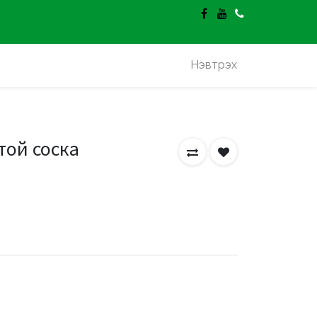
гэлт үнэгүй.
Нэвтрэх
той соска