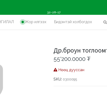
ш худалдан авалтад хүр
32-28-17
НГИЛАЛ
Жор илгээх
Бидэнтэй холбогдох
Др.броун тоглоом
55'200.0000
₮
Нөөц дууссан
SKU:
0300095