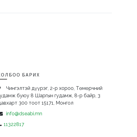
ХОЛБОО БАРИХ
Чингэлтэй дүүрэг, 2-р хороо, Төмөрчний
гудамж буюу 8 Шаргын гудамж, 8-р байр, 3
давхарт 300 тоот
15171,
Монгол
info@dseabi.mn
11322817