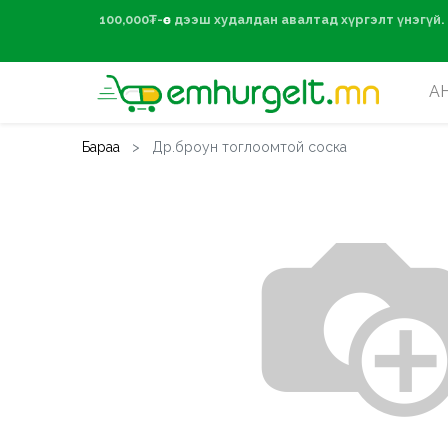
100,000₮-өөс дээ
А
Бараа
Др.броун тоглоомтой соска