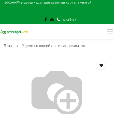
100,000₮-өөс дээш худалдан авалтад хүргэлт үнэгүй.
32-28-17
Бараа
Pigeon сүүн шүдний оо, 1+ нас, ксилитол