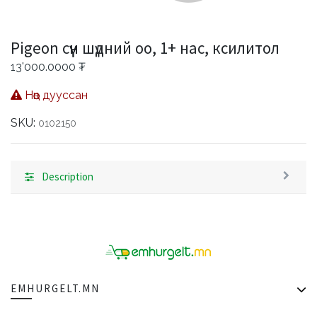
Pigeon сүүн шүдний оо, 1+ нас, ксилитол
13'000.0000
₮
Нөөц дууссан
SKU:
0102150
Description
EMHURGELT.MN