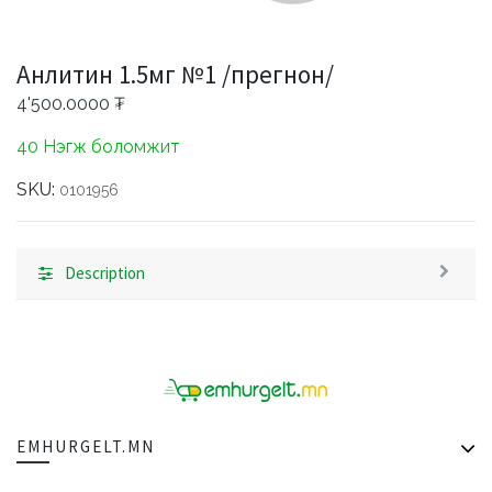
Анлитин 1.5мг №1 /прегнон/
4'500.0000
₮
40 Нэгж боломжит
SKU:
0101956
Description
EMHURGELT.MN