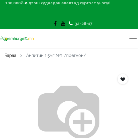
100,000₮-өөс дээш худалдан авалтад хүргэлт үнэгүй.
32-28-17
Бараа
Анлитин 1.5мг №1 /прегнон/