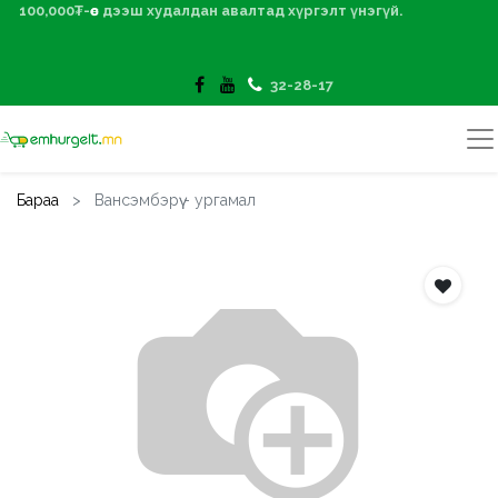
100,000₮-өөс дээш худалдан авалтад хүргэлт үнэгүй.
32-28-17
Бараа
Вансэмбэрүү - ургамал