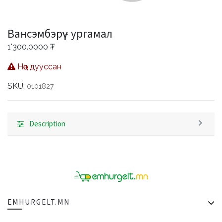
Вансэмбэрүү - ургамал
1'300.0000
₮
Нөөц дууссан
SKU:
0101827
Description
EMHURGELT.MN