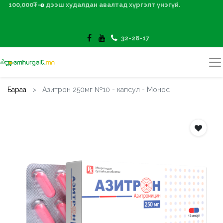
100,000₮-өөс дээш худалдан авалтад хүргэлт үнэгүй.
32-28-17
Бараа
Азитрон 250мг №10 - капсул - Монос