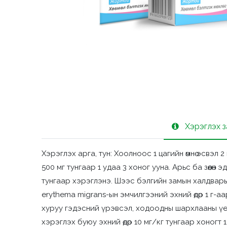
Хэрэглэх 
Хэрэглэх арга, тун: Хоолноос 1 цагийн өмнө эсвэ
500 мг тунгаар 1 удаа 3 хоног ууна. Арьс ба зөөлөн
тунгаар хэрэглэнэ. Шээс бэлгийн замын халдварын
erythema migrans-ын эмчилгээний эхний өдөр 1 г-а
хуруу гэдэсний үрэвсэл, ходоодны шархлааны үед х
хэрэглэх буюу эхний өдөр 10 мг/кг тунгаар хоногт 