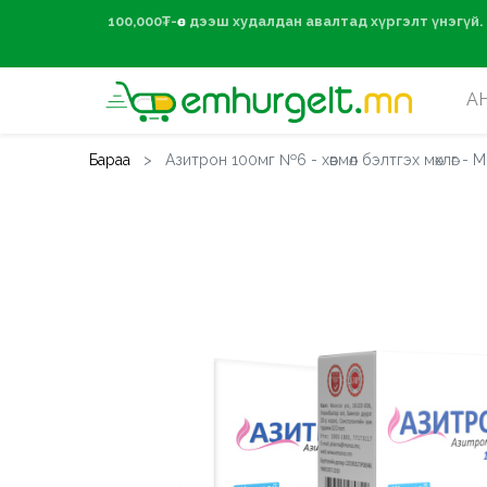
100,000₮-өөс дээ
А
Бараа
Азитрон 100мг №6 - хөвмөл бэлтгэх мөхлөг - 