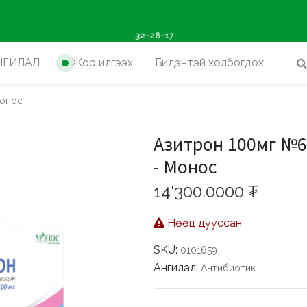
ш худалдан авалтад хүр
32-28-17
НГИЛАЛ
Жор илгээх
Бидэнтэй холбогдох
Монос
Азитрон 100мг №6 - 
- Монос
14'300.0000
₮
Нөөц дууссан
SKU:
0101659
Ангилал:
Антибиотик