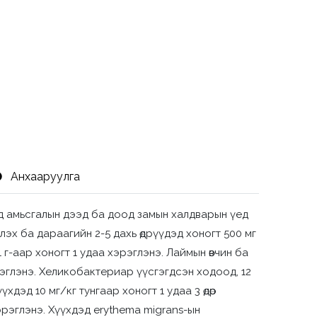
Анхааруулга
дэд амьсгалын дээд ба доод замын халдварын үед
эглэх ба дараагийн 2-5 дахь өдрүүдэд хоногт 500 мг
г-аар хоногт 1 удаа хэрэглэнэ. Лаймын өвчин ба
хэрэглэнэ. Хеликобактериар үүсгэгдсэн ходоод, 12
дэд 10 мг/кг тунгаар хоногт 1 удаа 3 өдөр
 хэрэглэнэ. Хүүхдэд erythema migrans-ын