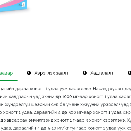
заавар
Хэрэглэх заалт
Хадгалалт
л 2 цагийн дараа хоногт 1 удаа ууж хэрэглэнэ. Насанд хүрэгс
 эдийн халдварын үед эхний өдөр 1000 мг-аар хоногт 1 удаа хэр
 (хүндрэлгүй шээсний сүв ба умайн хүзүүний үрэвсэл) үед 1 
ар хоногт 1 удаа, дараагийн 4 өдөр 500 мг-аар хоногт 1 удаа 
авсарсан эмчилгээнд хоногт 1 г-аар 3 хоног хэрэглэнэ. Хүүх
1 удаа, дараагийн 4 өдөр 5-10 мг/кг тунгаар хоногт 1 удаа ууж