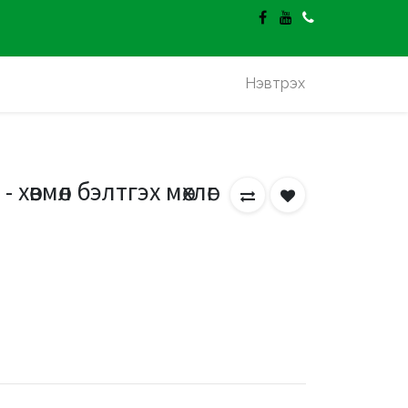
гэлт үнэгүй.
Нэвтрэх
хөвмөл бэлтгэх мөхлөг