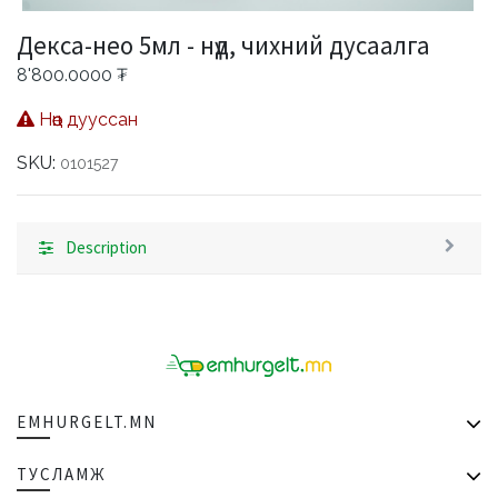
Декса-нео 5мл - нүд, чихний дусаалга
8'800.0000
₮
Нөөц дууссан
SKU:
0101527
Description
EMHURGELT.MN
ТУСЛАМЖ