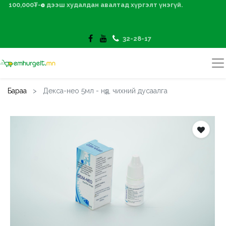
100,000₮-өөс дээш худалдан авалтад хүргэлт үнэгүй.
32-28-17
Бараа
Декса-нео 5мл - нүд, чихний дусаалга