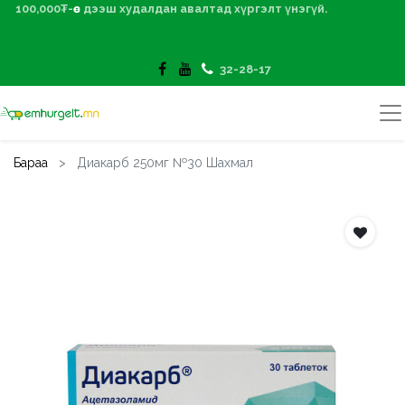
100,000₮-өөс дээш худалдан авалтад хүргэлт үнэгүй.
32-28-17
Бараа
Диакарб 250мг №30 Шахмал