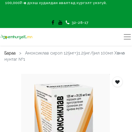
100,000₮-өөс дээш худалдан авалтад хүргэлт үнэгүй.
32-28-17
Бараа
Амоксиклав сироп 125мг+31.25мг/5мл 100мл Хөвмөл
нунтаг №1