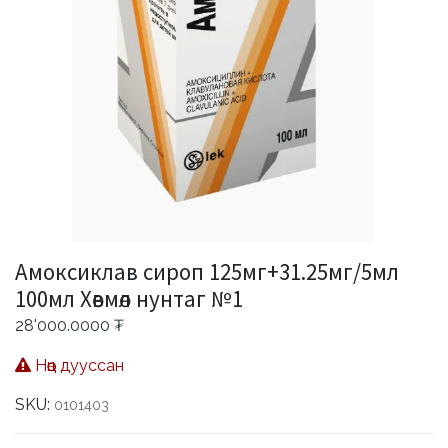
Амоксиклав сироп 125мг+31.25мг/5мл
100мл Хөвмөл нунтаг №1
28'000.0000
₮
Нөөц дууссан
SKU:
0101403