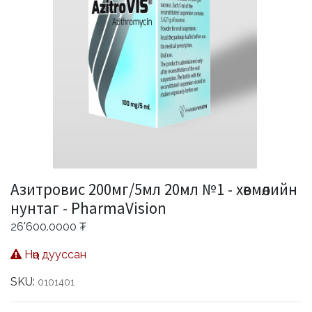
Азитровис 200мг/5мл 20мл №1 - хөвмөлийн
нунтаг - PharmaVision
26'600.0000
₮
Нөөц дууссан
SKU:
0101401