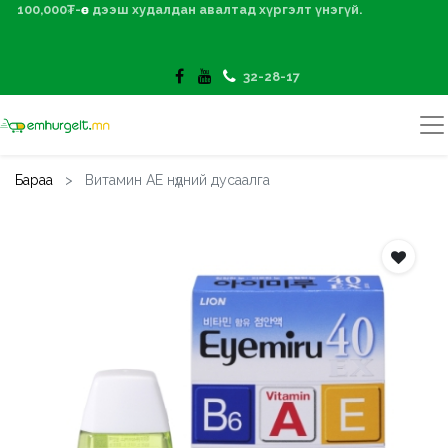
100,000₮-өөс дээш худалдан авалтад хүргэлт үнэгүй.
32-28-17
Бараа
Витамин АЕ нүдний дусаалга