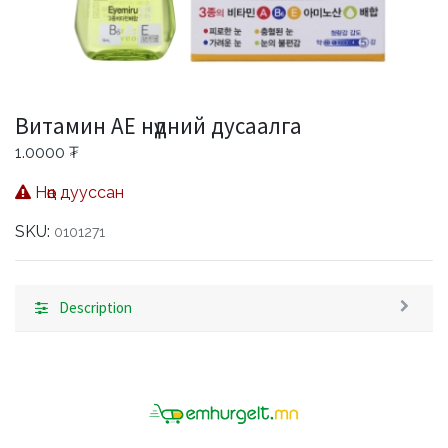
Витамин АЕ нүдний дусаалга
1.0000
₮
Нөөц дууссан
SKU:
0101271
Description