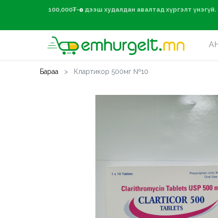
100,000₮-өөс дээ
А
Бараа
Клартикор 500мг №10