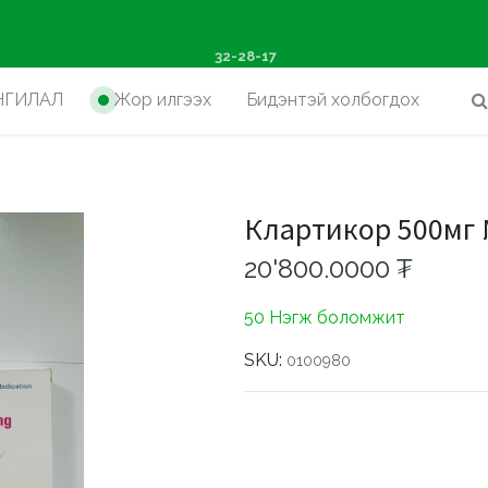
ш худалдан авалтад хүр
32-28-17
НГИЛАЛ
Жор илгээх
Бидэнтэй холбогдох
Клартикор 500мг
20'800.0000
₮
50 Нэгж боломжит
SKU:
0100980