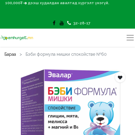
100,000₮-өөс дээш худалдан авалтад хүргэлт үнэгүй.
32-28-17
Бараа
Бэби формула мишки спокойстве №60