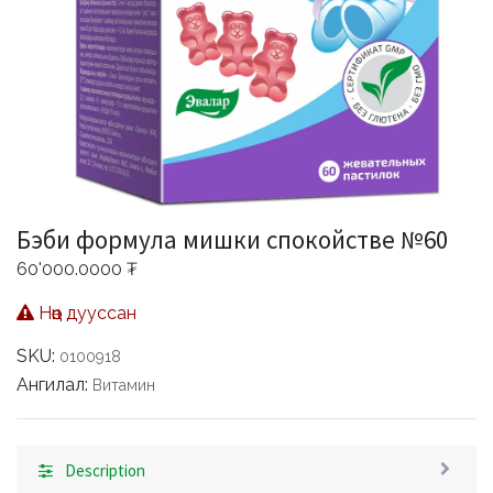
Бэби формула мишки спокойстве №60
60'000.0000
₮
Нөөц дууссан
SKU:
0100918
Ангилал:
Витамин
Description