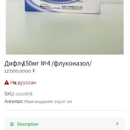
Дифлү 150мг №4 /флуконазол/
12'000.0000
₮
Нөөц дууссан
SKU:
0100878
Ангилал:
Мөөгөнцөрийн эсрэг эм
Description