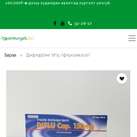
100,000₮-өөс дээш худалдан авалтад хүргэлт үнэгүй.
32-28-17
Бараа
Дифлү 150мг №4 /флуконазол/