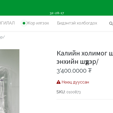
ш худалдан авалтад хүр
32-28-17
НГИЛАЛ
Жор илгээх
Бидэнтэй холбогдох
эр/
Калийн холимог ш
энхийн шүүдэр/
3'400.0000
₮
Нөөц дууссан
SKU:
0100873