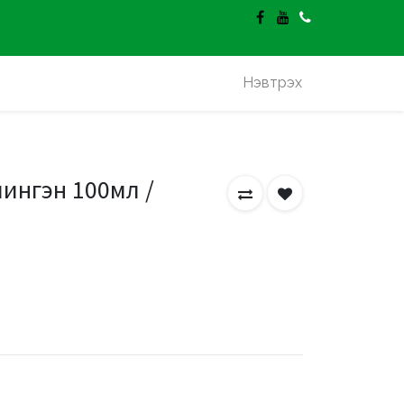
гэлт үнэгүй.
Нэвтрэх
ингэн 100мл /