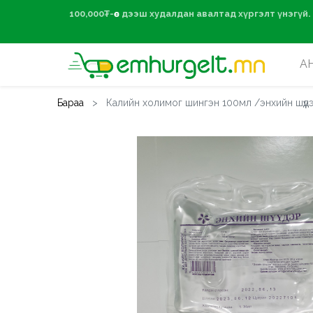
100,000₮-өөс дээ
А
Бараа
Калийн холимог шингэн 100мл /энхийн шүүд