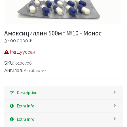
Амоксициллин 500мг №10 - Монос
3'400.0000
₮
Нөөц дууссан
SKU:
0100706
Ангилал:
Антибиотик
Description
Extra Info
Extra Info