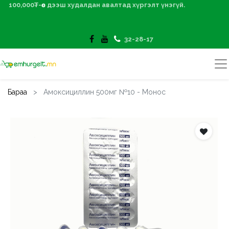
100,000₮-өөс дээш худалдан авалтад хүргэлт үнэгүй.
32-28-17
Бараа
Амоксициллин 500мг №10 - Монос