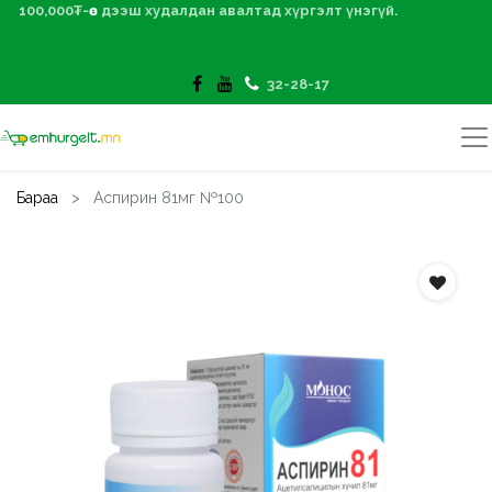
100,000₮-өөс дээш худалдан авалтад хүргэлт үнэгүй.
32-28-17
Бараа
Аспирин 81мг №100