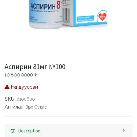
Аспирин 81мг №100
10'800.0000
₮
Нөөц дууссан
SKU:
0100600
Ангилал:
Зүрх Судас
Description