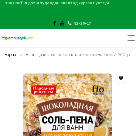
100,000₮-өөс дээш худалдан авалтад хүргэлт үнэгүй.
32-28-17
Бараа
Ванны давс-хөөс шоколадтай /антицеллюлит/ 200гр