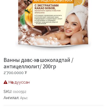
Ванны давс-хөөс шоколадтай /
антицеллюлит/ 200гр
2'700.0000
₮
Нөөц дууссан
SKU:
0100592
Ангилал:
Арьс