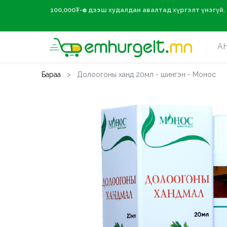
100,000₮-өөс дээ
А
Бараа
Долоогоны ханд 20мл - шингэн - Монос