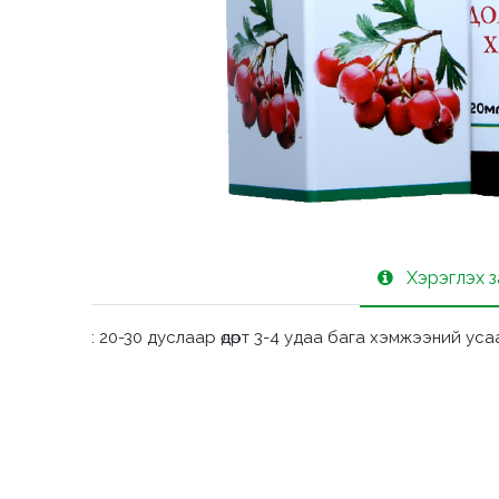
Хэрэглэх 
: 20-30 дуслаар өдөрт 3-4 удаа бага хэмжээний усаа