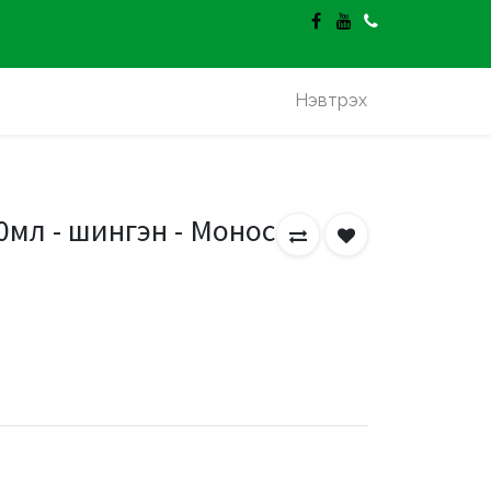
гэлт үнэгүй.
Нэвтрэх
0мл - шингэн - Монос