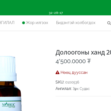
ш худалдан авалтад хүр
32-28-17
НГИЛАЛ
Жор илгээх
Бидэнтэй холбогдох
Долоогоны ханд 2
4'500.0000
₮
Нөөц дууссан
SKU:
0100536
Ангилал:
Зүрх Судас