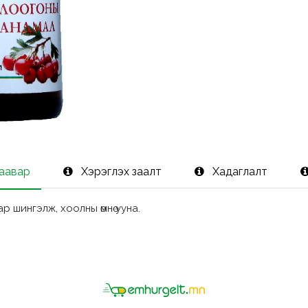
заавар
Хэрэглэх заалт
Хадаглалт
р шингэлж, хоолны өмнө ууна.