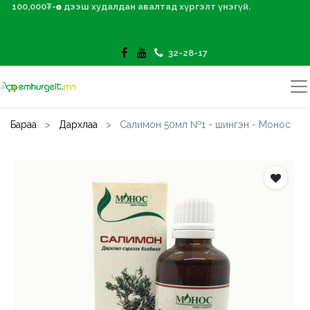
100,000₮-өөс дээш худалдан авалтад хүргэлт үнэгүй.
32-28-17
Бараа
Дархлаа
Салимон 50мл №1 - шингэн - Монос