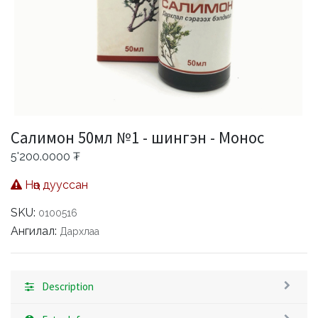
Салимон 50мл №1 - шингэн - Монос
5'200.0000
₮
Нөөц дууссан
SKU:
0100516
Ангилал:
Дархлаа
Description