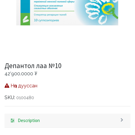
Депантол лаа №10
42'900.0000
₮
Нөөц дууссан
SKU:
0100480
Description