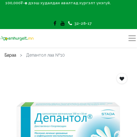
100,000₮-өөс дээш худалдан авалтад хүргэлт үнэгүй.
32-28-17
Бараа
Депантол лаа №10