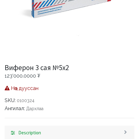
Виферон 3 сая №5х2
123'000.0000
₮
Нөөц дууссан
SKU:
0100324
Ангилал:
Дархлаа
Description