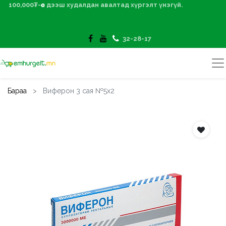
100,000₮-өөс дээш худалдан авалтад хүргэлт үнэгүй.
32-28-17
Бараа
Виферон 3 сая №5х2