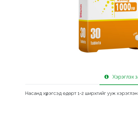
Хэрэглэх 
Насанд хүрэгсэд өдөрт 1-2 ширхгийг ууж хэрэглэн