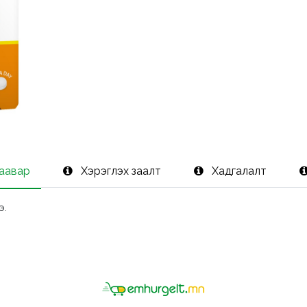
заавар
Хэрэглэх заалт
Хадгалалт
э.