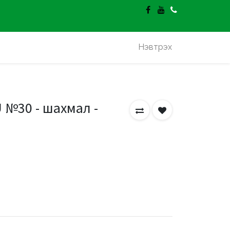
гэлт үнэгүй.
Нэвтрэх
 №30 - шахмал -