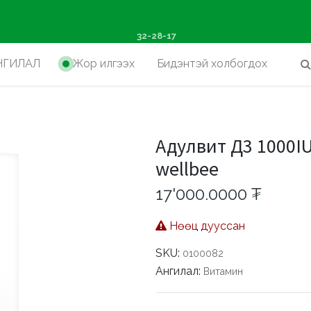
ш худалдан авалтад хүр
32-28-17
НГИЛАЛ
Жор илгээх
Бидэнтэй холбогдох
e
Адулвит Д3 1000IU
wellbee
17'000.0000
₮
Нөөц дууссан
SKU:
0100082
Ангилал:
Витамин