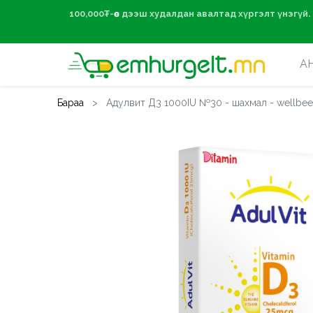
100,000₮-өөс дээ
А
Бараа
Адулвит Д3 1000IU №30 - шахмал - wellbe