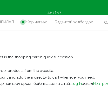
ш худалдан авалтад хүр
32-28-17
НГИЛАЛ
Жор илгээх
Бидэнтэй холбогдох
s in the shopping cart in quick succession.
rder products from the website.
ccount and add them directly to cart whenever you need.
хээр нэвтэрч орсон байх шаардлагатай.
Log In
эсвэл
Нэвтрэх 