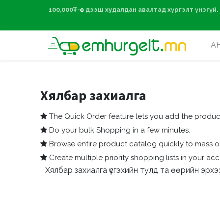
100,000₮-өөс дээ
А
Хялбар захиалга
The Quick Order feature lets you add the product
Do your bulk Shopping in a few minutes.
Browse entire product catalog quickly to mass o
Create multiple priority shopping lists in your a
Хялбар захиалга үүсгэхийн тулд та өөрийн эр