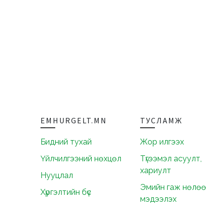
EMHURGELT.MN
ТУСЛАМЖ
Бидний тухай
Жор илгээх
Үйлчилгээний нөхцөл
Түгээмэл асуулт,
хариулт
Нууцлал
Эмийн гаж нөлөө
Хүргэлтийн бүс
мэдээлэх