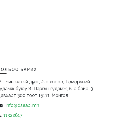
ХОЛБОО БАРИХ
Чингэлтэй дүүрэг, 2-р хороо, Төмөрчний
гудамж буюу 8 Шаргын гудамж, 8-р байр, 3
давхарт 300 тоот
15171,
Монгол
info@dseabi.mn
11322817