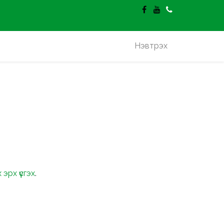
гэлт үнэгүй.
Нэвтрэх
эрх үүсгэх
.