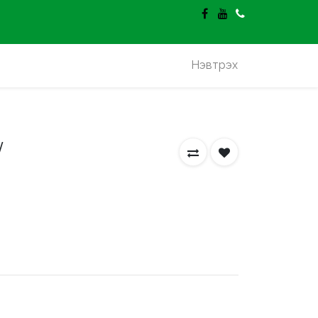
гэлт үнэгүй.
Нэвтрэх
/