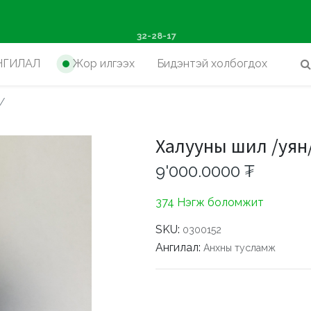
ш худалдан авалтад хүр
32-28-17
НГИЛАЛ
Жор илгээх
Бидэнтэй холбогдох
/
Халууны шил /уян
9'000.0000
₮
374 Нэгж боломжит
SKU:
0300152
Ангилал:
Анхны тусламж