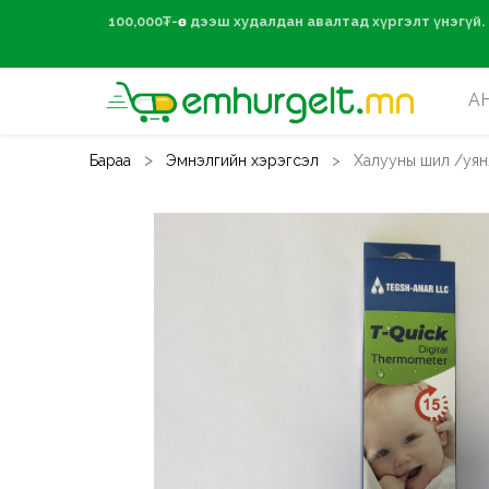
100,000₮-өөс дээ
А
Бараа
Эмнэлгийн хэрэгсэл
Халууны шил /уян