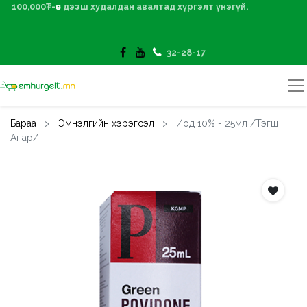
100,000₮-өөс дээш худалдан авалтад хүргэлт үнэгүй.
32-28-17
Бараа
Эмнэлгийн хэрэгсэл
Иод 10% - 25мл /Тэгш
Анар/