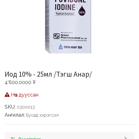
Иод 10% - 25мл /Тэгш Анар/
4'600.0000
₮
Нөөц дууссан
SKU:
0300013
Ангилал:
Бусад хэрэгсэл