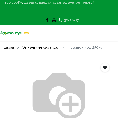
100,000₮-өөс дээш худалдан авалтад хүргэлт үнэгүй.
32-28-17
Бараа
Эмнэлгийн хэрэгсэл
Повидон иод 250мл